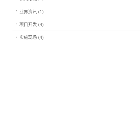
业界资讯 (1)
项目开发 (4)
实施现场 (4)
热门
推荐
AI 大模型在中医领域中的应用
06/10/2026 08:18:14
智慧农业平台 - 农田灌溉现场测试
12/25/2024 15:48:45
物联网平台客户现场调试
01/23/2024 15:48:15